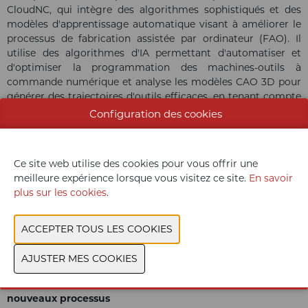
CloudNC, qui intègre des algorithmes sophistiqués et des
modèles d'apprentissage automatique visant à améliorer le
processus de fabrication assistée par ordinateur (FAO). Il
utilise des algorithmes d'IA permettant d'automatiser et
d'optimiser la programmation des machines-outils à
commande numérique et analyse les modèles CAO 3D pour
générer des trajectoires d'outils efficaces, en tenant compte
de facteurs tels que les forces de coupe, les propriétés des
Configuration des cookies
matériaux et les capacités de la machine.
"Les innovations de ce type permettent de réduire
Ce site web utilise des cookies pour vous offrir une
considérablement les délais et les coûts de développement
meilleure expérience lorsque vous visitez ce site.
En savoir
des produits", explique Das. "Elles raccourcissent les
plus sur les cookies
.
itérations de conception et facilitent le processus de
fabrication. Elles présentent des solutions auxquelles les
ingénieurs n'auraient pas pensé, même en adoptant une
approche fondée sur les principes premiers, parce que les
possibilités seraient littéralement infinies."
À propos des nouveaux matériaux et bientôt... des
nouveaux processus