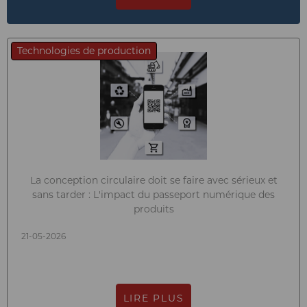
Technologies de production
La conception circulaire doit se faire avec sérieux et
sans tarder : L'impact du passeport numérique des
produits
21-05-2026
LIRE PLUS