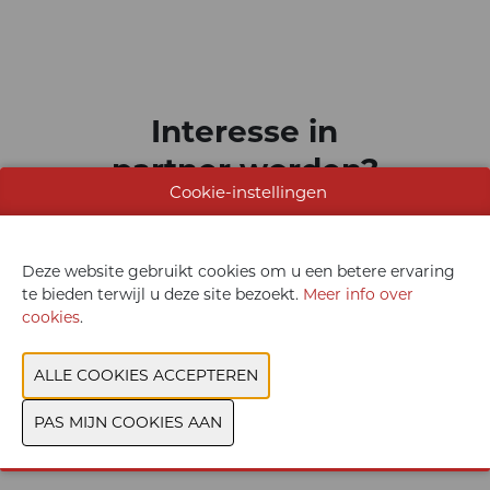
Interesse in
partner worden?
Cookie-instellingen
Heeft u vragen
of een topic om
Deze website gebruikt cookies om u een betere ervaring
te delen met de
te bieden terwijl u deze site bezoekt.
Meer info over
industriële
cookies
.
sector?
CONTACTEER ONS