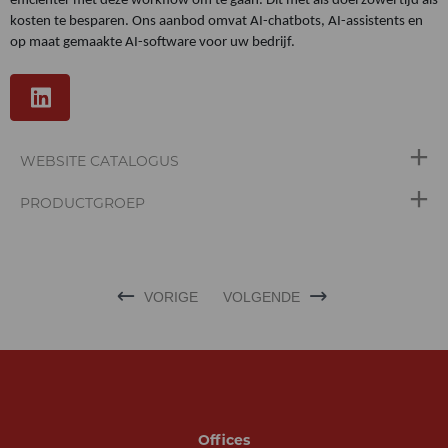
efficiënter met deze workflow om te gaan. Dit met als doel zowel tijd als
kosten te besparen. Ons aanbod omvat AI-chatbots, AI-assistents en
op maat gemaakte AI-software voor uw bedrijf.
WEBSITE CATALOGUS
PRODUCTGROEP
VORIGE
VOLGENDE
Offices