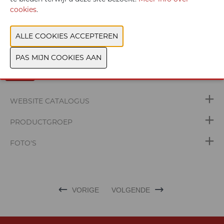
cookies
.
Bezoek
www.ixon.cloud/nl
voor meer informatie.
WEBSITE CATALOGUS
PRODUCTGROEP
FOTO'S
VORIGE
VOLGENDE