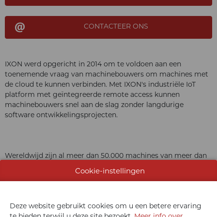
CONTACTEER ONS
IXON werd opgericht in 2014 om te voldoen aan een
toenemende vraag van machinebouwers om machines met
de cloud te kunnen verbinden. Met IXON's industriële IoT
platform met geïntegreerde remote access kunnen
machinebouwers snel aan de slag zonder langdurige
software ontwikkelingsprojecten.
Wereldwijd zijn al meer dan 50.000 machines van meer dan
2.500 machinebouwers verbonden met IXON. IXON wil
Cookie-instellingen
machinebouwers helpen slagen in hun overgang van het
"build, sell and forget model" naar het worden van een
serviceverlener met de juiste technologie en ondersteuning.
Deze website gebruikt cookies om u een betere ervaring
te bieden terwijl u deze site bezoekt.
Meer info over