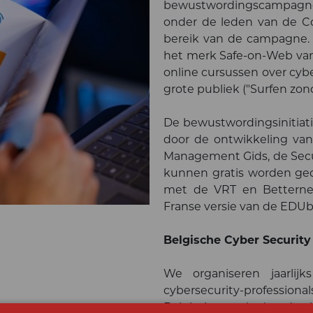
bewustwordingscampagn
onder de leden van de Co
bereik van de campagne.
het merk Safe-on-Web van
online cursussen over cybe
grote publiek ("Surfen zon
De bewustwordingsinitiati
door de ontwikkeling van 
Management Gids, de Secur
kunnen gratis worden ge
met de VRT en Betternet
Franse versie van de EDUb
Belgische Cyber Securit
We organiseren jaarlij
cybersecurity-professio
Belgische markt (en daarb