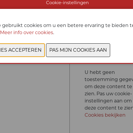
Cookie-instellingen
van de campagne is om h
cybersecurity-beroep op n
Security Awards - Home 202
 gebruikt cookies om u een betere ervaring te bieden te
Meer info over cookies
.
CONTACTEER
U hebt geen
toestemming gege
om deze content te
zien. Pas uw cookie-
instellingen aan om
deze content te zien
Cookies bekijken