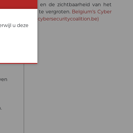
et bewustzijn en de zichtbaarheid van het
ationaal niveau te vergroten.
Belgium’s Cyber
4 Application (cybersecuritycoalition.be)
rwijl u deze
 ONS
ven
.