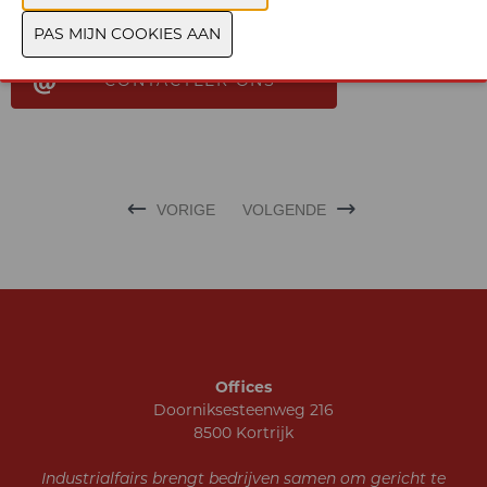
succesvolle resultaten te stimuleren.
CONTACTEER ONS
VORIGE
VOLGENDE
Offices
Doorniksesteenweg 216
8500 Kortrijk
Industrialfairs brengt bedrijven samen om gericht te