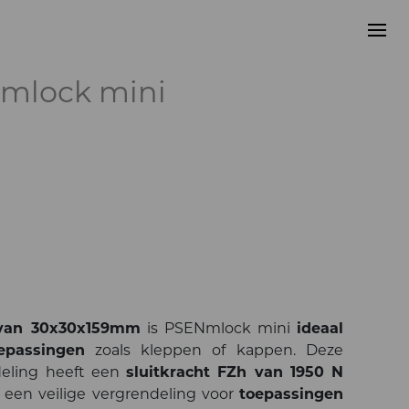
Nmlock mini
 van 30x30x159mm
is PSENmlock mini
ideaal
epassingen
zoals kleppen of kappen. Deze
ndeling heeft een
sluitkracht FZh van 1950 N
r een veilige vergrendeling voor
toepassingen