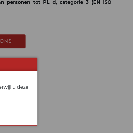
n personen tot PL d, categorie 3 (EN ISO
 ONS
rwijl u deze