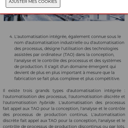
L'automatisation intégrée, également connue sous le
nom d'automatisation industrielle ou d'automatisation
des processus, désigne l'utilisation des technologies
assistées par ordinateur (TAO) dans la conception,
l'analyse et le contrôle des processus et des systèmes
de production. Il s'agit d'un domaine émergent qui
devient de plus en plus important à mesure que la
fabrication se fait plus complexe et plus compétitive.
Il existe trois grands types d'automatisation intégrée :
l'
automatisation des processus
, l'
automatisation discrète
et
l'
automatisation hybride
. L'automatisation des processus
fait appel aux TAO pour la conception, l'analyse et le contrôle
des processus de production continus. L'automatisation
discrète fait appel aux TAO pour la conception, l'analyse et le
contrôle de processus de production discontinus ou par lots.