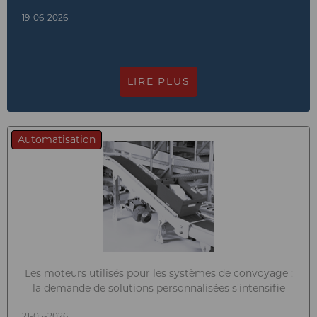
19-06-2026
LIRE PLUS
Automatisation
Les moteurs utilisés pour les systèmes de convoyage :
la demande de solutions personnalisées s'intensifie
21-05-2026