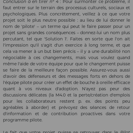
Conclusion à en tirer n° 4
: Pour surmonter ce problème, il
faut entrer sur le terrain des processus culturels, sociaux et
psychologiques. Plus concrètement, veillez à ce que votre
projet soit le plus neutre possible : au lieu de lui donner le
nom de 'pilote' – un terme qui peut le faire passer pour un
projet sans grandes conséquences – donnez-lui un nom plus
percutant, tel que 'Solution 1'. Faites en sorte que l'on ait
l'impression qu'il s'agit d'un exercice à long terme, et que
cela va mener à un but bien précis – il y a une durabilité non
négociable à ces changements, mais vous voulez quand
même l'aide de votre équipe pour que le changement puisse
se faire de la meilleure façon possible. Assurez-vous aussi
d'avoir des défenseurs et des messages forts en dehors de
l'équipe pilote pour créer un effet de bouche à oreille efficace
quant à vos niveaux d'adoption. N'ayez pas peur des
discussions délicates (la M4.0 et la perte/création d'emplois
pour les collaborateurs restent p. ex. des points peu
agréables à aborder) et prévoyez des séances de retour
d'information et de contribution proactives dans votre
programme pilote.
Le fait que votre projet puisse se retrouver dans le
Pilot