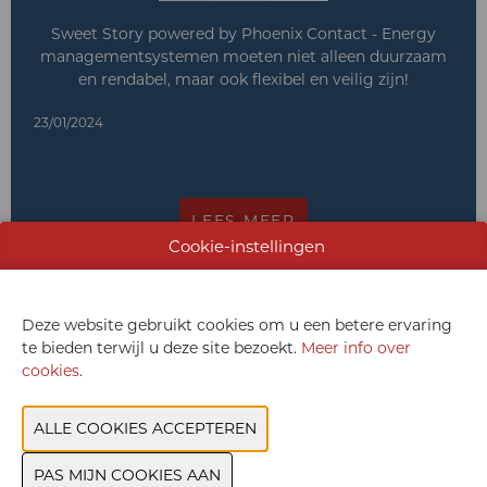
Sweet Story powered by Phoenix Contact - Energy
managementsystemen moeten niet alleen duurzaam
en rendabel, maar ook flexibel en veilig zijn!
23/01/2024
LEES MEER
Cookie-instellingen
Sweet Story
Deze website gebruikt cookies om u een betere ervaring
te bieden terwijl u deze site bezoekt.
Meer info over
cookies
.