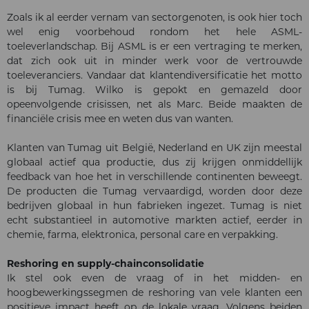
Zoals ik al eerder vernam van sectorgenoten, is ook hier toch
wel enig voorbehoud rondom het hele ASML-
toeleverlandschap. Bij ASML is er een vertraging te merken,
dat zich ook uit in minder werk voor de vertrouwde
toeleveranciers. Vandaar dat klantendiversificatie het motto
is bij Tumag. Wilko is gepokt en gemazeld door
opeenvolgende crisissen, net als Marc. Beide maakten de
financiële crisis mee en weten dus van wanten.
Klanten van Tumag uit België, Nederland en UK zijn meestal
globaal actief qua productie, dus zij krijgen onmiddellijk
feedback van hoe het in verschillende continenten beweegt.
De producten die Tumag vervaardigd, worden door deze
bedrijven globaal in hun fabrieken ingezet. Tumag is niet
echt substantieel in automotive markten actief, eerder in
chemie, farma, elektronica, personal care en verpakking.
Reshoring en supply-chainconsolidatie
Ik stel ook even de vraag of in het midden- en
hoogbewerkingssegmen de reshoring van vele klanten een
positieve impact heeft op de lokale vraag. Volgens beiden