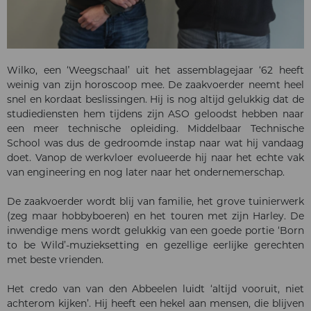
Wilko, een ‘Weegschaal’ uit het assemblagejaar ‘62 heeft
weinig van zijn horoscoop mee. De zaakvoerder neemt heel
snel en kordaat beslissingen. Hij is nog altijd gelukkig dat de
studiediensten hem tijdens zijn ASO geloodst hebben naar
een meer technische opleiding. Middelbaar Technische
School was dus de gedroomde instap naar wat hij vandaag
doet. Vanop de werkvloer evolueerde hij naar het echte vak
van engineering en nog later naar het ondernemerschap.
De zaakvoerder wordt blij van familie, het grove tuinierwerk
(zeg maar hobbyboeren) en het touren met zijn Harley. De
inwendige mens wordt gelukkig van een goede portie ‘Born
to be Wild’-muzieksetting en gezellige eerlijke gerechten
met beste vrienden.
Het credo van van den Abbeelen luidt ‘altijd vooruit, niet
achterom kijken’. Hij heeft een hekel aan mensen, die blijven