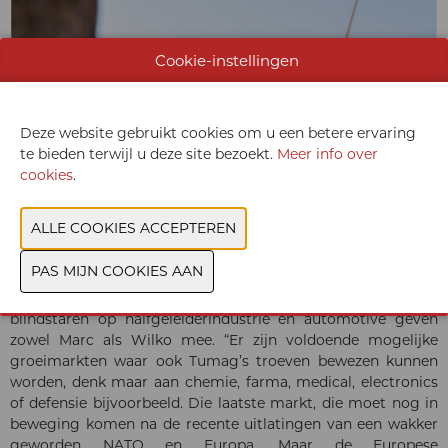
Cookie-instellingen
Deze website gebruikt cookies om u een betere ervaring
te bieden terwijl u deze site bezoekt.
Meer info over
cookies
.
Tumag blijft niet bij de pakken zitten. Europa moet zich niet
blindstaren op halfgeleiderindustrie en automotive geven
zowel Marc als Wilko mee. “Er zijn voldoende mogelijke
groeimarkten waar ook Tumag’s troeven bewezen kunnen
worden, denk maar aan chemie, farma, medical, electronics
of defensie bijvoorbeeld. Die laatste markt, die moet nog in
beweging komen na de recente uitlatingen van een wakker
geworden NATO en Europa. Maar de Europese